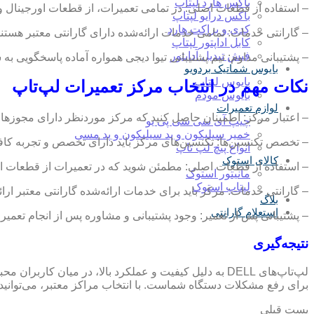
باکس هارد لپتاپ
– استفاده از قطعات اصلی: در تمامی تعمیرات، از قطعات اورجینال و 
باکس درایو لپتاپ
کدی و براکت هارد
– گارانتی خدمات: تمامی خدمات ارائه‌شده دارای گارانتی معتبر هستند
کابل اداپتور لپتاپ
فیش تبدیل آداپتور
– پشتیبانی مداوم: تیم پشتیبانی تیوا دیجی همواره آماده پاسخگویی 
بایوس شماتیک بردویو
بایوس لپتاپ
نکات مهم در انتخاب مرکز تعمیرات لپ‌تاپ
بایوس مودم
لوازم تعمیرات
– اعتبار مرکز: اطمینان حاصل کنید که مرکز موردنظر دارای مجوزها
چیپ آی سی سی پی یو
خمیر سیلیکون و پد سیلیکون و پد مسی
– تخصص تکنسین‌ها: تکنسین‌های مرکز باید دارای تخصص و تجربه کافی
انواع پیچ لپ تاپ
کالای استوک
– استفاده از قطعات اصلی: مطمئن شوید که در تعمیرات از قطعات او
مانیتور استوک
لپتاپ استوک
– گارانتی خدمات: مرکز باید برای خدمات ارائه‌شده گارانتی معتبر ارائ
بلاگ
استعلام گارانتی
– پشتیبانی پس از تعمیر: وجود پشتیبانی و مشاوره پس از انجام تعمیر
نتیجه‌گیری
لپ‌تاپ‌های DELL به دلیل کیفیت و عملکرد بالا، در میا
برای رفع مشکلات دستگاه شماست. با انتخاب مراکز معتبر، می‌توانید 
پست قبلی