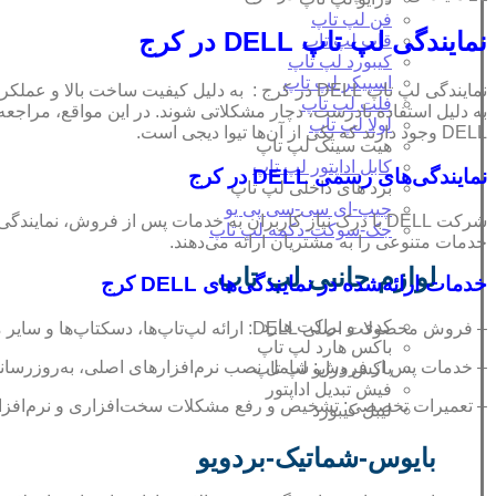
فن لپ تاپ
نمایندگی لپ تاپ DELL در کرج
قاب لپ تاپ
کیبورد لپ تاپ
اسپیکر لپ تاپ
نمایندگی لپ تاپ DELL در کرج : به دلیل کیفیت ساخ
فلت لپ تاپ
به دلیل استفاده نادرست، دچار مشکلاتی شوند. در این مواقع، مراج
لولا لپ تاپ
DELL وجود دارند که یکی از آن‌ها تیوا دیجی است.
هیت سینک لپ تاپ
کابل اداپتور لپ تاپ
نمایندگی‌های رسمی DELL در کرج
برد های داخلی لپ تاپ
چیپ-ای سی-سی پی یو
شرکت DELL با درک نیاز کاربران به خدمات پس از فروش، نم
جک-سوکت-دکمه لپ تاپ
خدمات متنوعی را به مشتریان ارائه می‌دهند.
لوازم جانبی لپ تاپ
خدمات ارائه‌شده در نمایندگی‌های DELL کرج
کدی و براکت هارد
– فروش محصولات اصلی DELL: ارائه لپ‌تاپ‌ها، دسکتاپ‌ها و سایر محصولات با گارانتی رسمی.
باکس هارد لپ تاپ
– خدمات پس از فروش: شامل نصب نرم‌افزارهای اصلی، به‌روزرسانی
باکس درایو لپ تاپ
فیش تبدیل اداپتور
– تعمیرات تخصصی: تشخیص و رفع مشکلات سخت‌افزاری و نرم‌افزاری
لیبل کیبورد
بایوس-شماتیک-بردویو