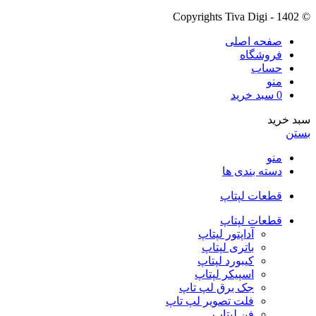
© Copyrights Tiva Digi - 1402
صفحه اصلی
فروشگاه
حساب
منو
0
سبد خرید
سبد خرید
بستن
منو
دسته بندی ها
قطعات لپتاپ
قطعات لپتاپ
آداپتور لپتاپ
باتری لپتاپ
کیبورد لپتاپ
اسپیکر لپتاپ
جک برق لپ تاپ
فلت تصویر لپ تاپ
فن لپتاپ