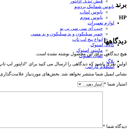
فیش تبدیل آداپتور
برند
بایوس شماتیک بردویو
بایوس لپتاپ
HP
بایوس مودم
لوازم تعمیرات
چیپ آی سی سی پی یو
خمیر سیلیکون و پد سیلیکون و پد مسی
انواع پیچ لپ تاپ
دیدگاهها
کالای استوک
مانیتور استوک
هیچ دیدگاهی برای این محصول نوشته نشده است.
لپتاپ استوک
بلاگ
اولین نفری باشید که دیدگاهی را ارسال می کنید برای “اداپتور لپ تاپ اچ پی Book 820 G3
استعلام گارانتی
نشانی ایمیل شما منتشر نخواهد شد.
بخش‌های موردنیاز علامت‌گذاری 
امتیاز شما
*
دیدگاه شما
*