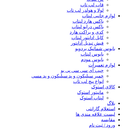
قاب لپ تاپ
لولا و هولدر لپ تاپ
لوازم جانبی لپتاپ
باکس هارد لپتاپ
باکس درایو لپتاپ
کدی و براکت هارد
کابل اداپتور لپتاپ
فیش تبدیل آداپتور
بایوس شماتیک بردویو
بایوس لپتاپ
بایوس مودم
لوازم تعمیرات
چیپ آی سی سی پی یو
خمیر سیلیکون و پد سیلیکون و پد مسی
انواع پیچ لپ تاپ
کالای استوک
مانیتور استوک
لپتاپ استوک
بلاگ
استعلام گارانتی
لیست علاقه مندی ها
مقایسه
ورود / ثبت نام