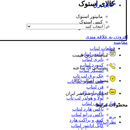
کالای استوک
*
کابل برق
مانیتور استوک
کیس استوک
لپ تاپ استوک
افزودن به علاقه مندی
مقایسه
قطعات لپتاپ
آداپتور لپتاپ
مناسب ترین قیمت
باتری لپتاپ
کیبورد لپتاپ
پشتیبانی 24 ساعته
اسپیکر لپتاپ
جک برق لپ تاپ
تضمین اصالت کالا
فلت تصویر لپ تاپ
فن لپتاپ
قاب لپ تاپ
تحویل در سراسر ایران
لولا و هولدر لپ تاپ
لوازم جانبی لپتاپ
محصولات مرتبط
باکس هارد لپتاپ
باکس درایو لپتاپ
برند
کدی و براکت هارد
نظرات (0)
کابل اداپتور لپتاپ