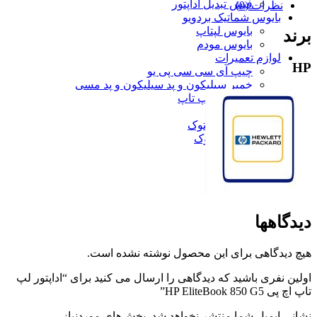
فیش تبدیل آداپتور
نظرات (0)
بایوس شماتیک بردویو
بایوس لپتاپ
برند
بایوس مودم
لوازم تعمیرات
HP
چیپ آی سی سی پی یو
خمیر سیلیکون و پد سیلیکون و پد مسی
انواع پیچ لپ تاپ
کالای استوک
مانیتور استوک
لپتاپ استوک
بلاگ
استعلام گارانتی
دیدگاهها
هیچ دیدگاهی برای این محصول نوشته نشده است.
اولین نفری باشید که دیدگاهی را ارسال می کنید برای “اداپتور لپ
تاپ اچ پی HP EliteBook 850 G5”
نشانی ایمیل شما منتشر نخواهد شد.
بخش‌های موردنیاز