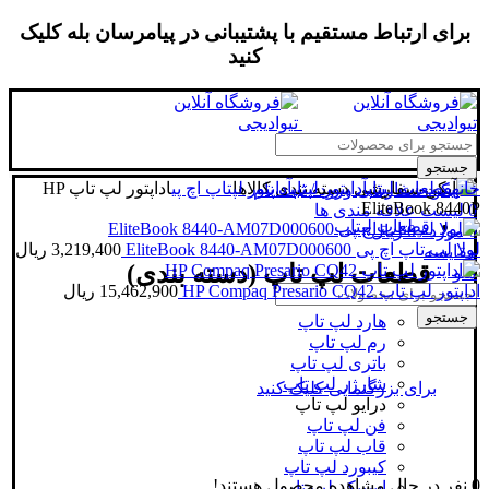
برای ارتباط مستقیم با پشتیبانی در پیامرسان بله کلیک
کنید
جستجو
خانه
قطعات لپتاپ
آداپتور لپتاپ
دسته بندی کالاها
آداپتور لپتاپ اچ پی
اداپتور لپ تاپ HP
ورود / ثبت نام
EliteBook 8440P
0
لیست علاقه مندی ها
قطعات لپتاپ
0
مورد
/
0
ریال
لولا لپ تاپ اچ پی EliteBook 8440-AM07D000600
3,219,400
ریال
مقایسه
قطعات لپ تاپ (دسته بندی)
منو
اداپتور لپ تاپ HP Compaq Presario CQ42
15,462,900
ریال
جستجو
هارد لپ تاپ
رم لپ تاپ
باتری لپ تاپ
شارژر لپ تاپ
برای بزرگنمایی کلیک کنید
درایو لپ تاپ
فن لپ تاپ
قاب لپ تاپ
کیبورد لپ تاپ
0
نفر در حال مشاهده محصول هستند!
اسپیکر لپ تاپ