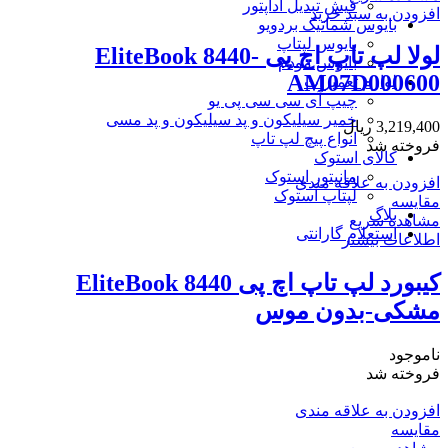
فیش تبدیل آداپتور
افزودن به سبد خرید
بایوس شماتیک بردویو
بایوس لپتاپ
لولا لپ تاپ اچ پی EliteBook 8440-
بایوس مودم
AM07D000600
لوازم تعمیرات
چیپ آی سی سی پی یو
خمیر سیلیکون و پد سیلیکون و پد مسی
3,219,400
ریال
انواع پیچ لپ تاپ
فروخته شد
کالای استوک
مانیتور استوک
افزودن به علاقه مندی
لپتاپ استوک
مقایسه
بلاگ
مشاهده سریع
استعلام گارانتی
اطلاعات بیشتر
کیبورد لپ تاپ اچ پی EliteBook 8440
مشکی-بدون موس
ناموجود
فروخته شد
افزودن به علاقه مندی
مقایسه