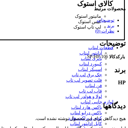
کالای استوک
محصولات مرتبط
مانیتور استوک
توضیحات
کیس استوک
برند
لپ تاپ استوک
نظرات (0)
توضیحات
قطعات لپتاپ
آداپتور لپتاپ
SP-HP-106
بارکدکالا
باتری لپتاپ
کیبورد لپتاپ
برند
اسپیکر لپتاپ
جک برق لپ تاپ
فلت تصویر لپ تاپ
HP
فن لپتاپ
قاب لپ تاپ
لولا و هولدر لپ تاپ
لوازم جانبی لپتاپ
دیدگاهها
باکس هارد لپتاپ
باکس درایو لپتاپ
کدی و براکت هارد
هیچ دیدگاهی برای این محصول نوشته نشده است.
کابل اداپتور لپتاپ