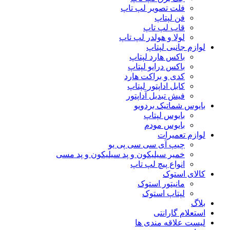
فلت تصویر لپ تاپ
فن لپتاپ
قاب لپ تاپ
لولا و هولدر لپ تاپ
لوازم جانبی لپتاپ
باکس هارد لپتاپ
باکس درایو لپتاپ
کدی و براکت هارد
کابل اداپتور لپتاپ
فیش تبدیل آداپتور
بایوس شماتیک بردویو
بایوس لپتاپ
بایوس مودم
لوازم تعمیرات
چیپ آی سی سی پی یو
خمیر سیلیکون و پد سیلیکون و پد مسی
انواع پیچ لپ تاپ
کالای استوک
مانیتور استوک
لپتاپ استوک
بلاگ
استعلام گارانتی
لیست علاقه مندی ها