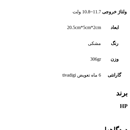
ولتاژ خروجی
11.7~10.8 ولت
ابعاد
20.5cm*5cm*2cm
رنگ
مشکی
وزن
306gr
گارانتی
6 ماه تعویض tivadigi
برند
HP
دیدگاهها