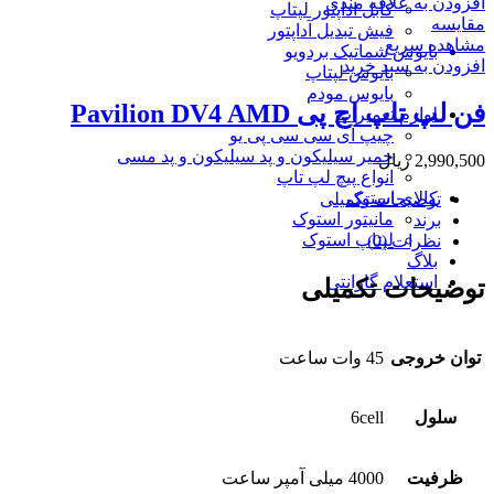
افزودن به علاقه مندی
کابل اداپتور لپتاپ
مقایسه
فیش تبدیل آداپتور
مشاهده سریع
بایوس شماتیک بردویو
افزودن به سبد خرید
بایوس لپتاپ
بایوس مودم
فن لپ تاپ اچ پی Pavilion DV4 AMD
لوازم تعمیرات
چیپ آی سی سی پی یو
خمیر سیلیکون و پد سیلیکون و پد مسی
2,990,500
ریال
انواع پیچ لپ تاپ
کالای استوک
توضیحات تکمیلی
مانیتور استوک
برند
لپتاپ استوک
نظرات (0)
بلاگ
استعلام گارانتی
توضیحات تکمیلی
توان خروجی
45 وات ساعت
سلول
6cell
ظرفیت
4000 میلی آمپر ساعت