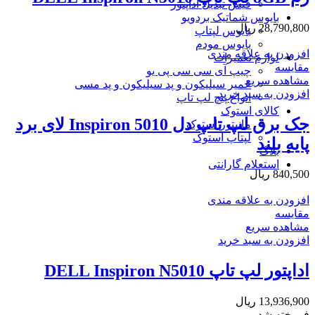
فیش تبدیل آداپتور
بایوس شماتیک بردویو
28,790,800
ریال
بایوس لپتاپ
بایوس مودم
افزودن به علاقه مندی
لوازم تعمیرات
مقایسه
چیپ آی سی سی پی یو
مشاهده سریع
خمیر سیلیکون و پد سیلیکون و پد مسی
افزودن به سبد خرید
انواع پیچ لپ تاپ
کالای استوک
جک برق لپ تاپ دل Inspiron 5010 لای برد
مانیتور استوک
لپتاپ استوک
پایه بلند
بلاگ
استعلام گارانتی
840,500
ریال
افزودن به علاقه مندی
مقایسه
مشاهده سریع
افزودن به سبد خرید
اداپتور لپ تاپ DELL Inspiron N5010
13,936,900
ریال
فروخته شد