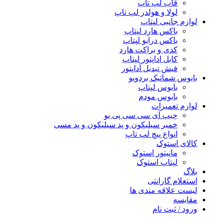
قاب لپ تاپ
لولا و هولدر لپ تاپ
لوازم جانبی لپتاپ
باکس هارد لپتاپ
باکس درایو لپتاپ
کدی و براکت هارد
کابل اداپتور لپتاپ
فیش تبدیل آداپتور
بایوس شماتیک بردویو
بایوس لپتاپ
بایوس مودم
لوازم تعمیرات
چیپ آی سی سی پی یو
خمیر سیلیکون و پد سیلیکون و پد مسی
انواع پیچ لپ تاپ
کالای استوک
مانیتور استوک
لپتاپ استوک
بلاگ
استعلام گارانتی
لیست علاقه مندی ها
مقایسه
ورود / ثبت نام