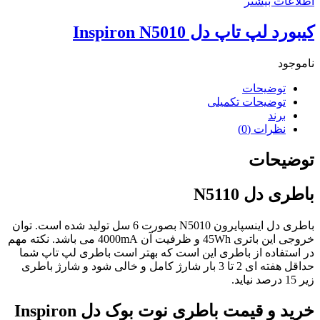
اطلاعات بیشتر
کیبورد لپ تاپ دل Inspiron N5010
ناموجود
توضیحات
توضیحات تکمیلی
برند
نظرات (0)
توضیحات
باطری دل N5110
باطری دل اینسپایرون N5010 بصورت 6 سل تولید شده است. توان
خروجی این باتری 45Wh و ظرفیت آن 4000mA می باشد. نکته مهم
در استفاده از باطری این است که بهتر است باطری لپ تاپ شما
حداقل هفته ای 2 تا 3 بار شارژ کامل و خالی شود و شارژ باطری
زیر 15 درصد نیاید.
خرید و قیمت باطری نوت بوک دل Inspiron