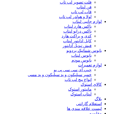
فلت تصویر لپ تاپ
فن لپتاپ
قاب لپ تاپ
لولا و هولدر لپ تاپ
لوازم جانبی لپتاپ
باکس هارد لپتاپ
باکس درایو لپتاپ
کدی و براکت هارد
کابل اداپتور لپتاپ
فیش تبدیل آداپتور
بایوس شماتیک بردویو
بایوس لپتاپ
بایوس مودم
لوازم تعمیرات
چیپ آی سی سی پی یو
خمیر سیلیکون و پد سیلیکون و پد مسی
انواع پیچ لپ تاپ
کالای استوک
مانیتور استوک
لپتاپ استوک
بلاگ
استعلام گارانتی
لیست علاقه مندی ها
مقایسه