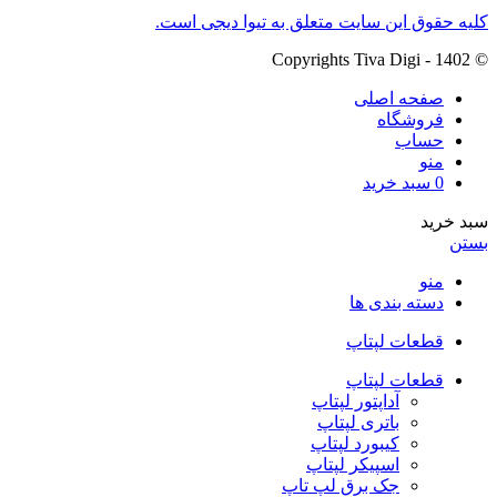
کلیه حقوق این سایت متعلق به تیوا دیجی است.
© Copyrights Tiva Digi - 1402
صفحه اصلی
فروشگاه
حساب
منو
0
سبد خرید
سبد خرید
بستن
منو
دسته بندی ها
قطعات لپتاپ
قطعات لپتاپ
آداپتور لپتاپ
باتری لپتاپ
کیبورد لپتاپ
اسپیکر لپتاپ
جک برق لپ تاپ