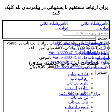
برای ارتباط مستقیم با پشتیبانی در پیامرسان بله کلیک
کنید
جستجو
خانه
قطعات لپتاپ
باتری لپتاپ
دسته بندی کالاها
باتری لپتاپ دل
باتری لپ تاپ دل Vostro
ورود / ثبت نام
3300 8Cell Tiva Plus مشکی-4400 میلی آمپر ساعت
0
لیست علاقه مندی ها
قطعات لپتاپ
0
مورد
/
0
ریال
باتری لپ تاپ دل Vostro 3300 4Cell
ناموجود
مقایسه
قطعات لپ تاپ (دسته بندی)
منو
لولا لپ تاپ اچ پی ProBook 4525S
8,451,400
ریال
جستجو
هارد لپ تاپ
رم لپ تاپ
باتری لپ تاپ
شارژر لپ تاپ
درایو لپ تاپ
برای بزرگنمایی کلیک کنید
فن لپ تاپ
قاب لپ تاپ
کیبورد لپ تاپ
اسپیکر لپ تاپ