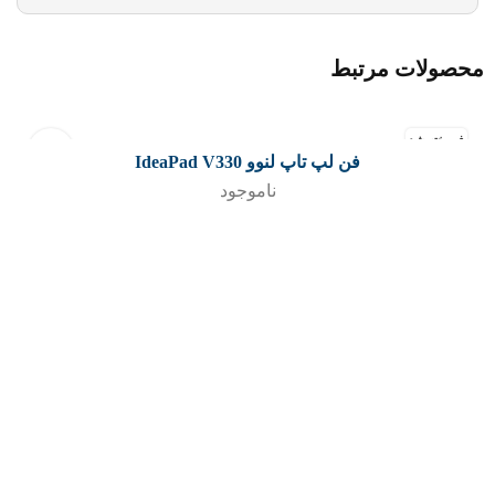
محصولات مرتبط
فروخته شد
فن لپ تاپ لنوو IdeaPad V330
اطلاعات بیشتر
ناموجود