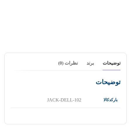
توضیحات
برند
نظرات (0)
توضیحات
بارکدکالا
JACK-DELL-102