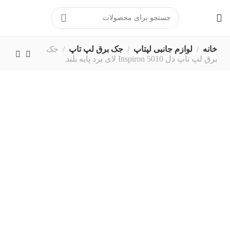
برای ارتباط مستقیم با پشتیبانی
در پیامرسان بله کلیک کنید
09199222194
خانه
لوازم جانبی لپتاپ
جک برق لپ تاپ
جک
برق لپ تاپ دل Inspiron 5010 لای برد پایه بلند