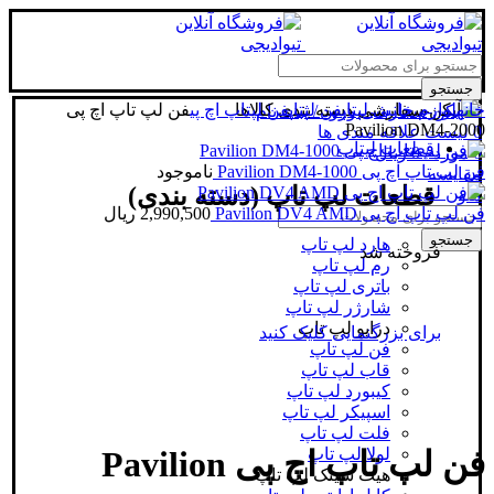
جستجو
خانه
لوازم جانبی لپتاپ
فن لپتاپ
دسته بندی کالاها
فن لپتاپ اچ پی
فن لپ تاپ اچ پی
ورود / ثبت نام
Pavilion DM4-2000
0
لیست علاقه مندی ها
قطعات لپتاپ
0
مورد
/
0
ریال
فن لپ تاپ اچ پی Pavilion DM4-1000
ناموجود
مقایسه
قطعات لپ تاپ (دسته بندی)
منو
فن لپ تاپ اچ پی Pavilion DV4 AMD
2,990,500
ریال
جستجو
هارد لپ تاپ
فروخته شد
رم لپ تاپ
باتری لپ تاپ
شارژر لپ تاپ
درایو لپ تاپ
برای بزرگنمایی کلیک کنید
فن لپ تاپ
قاب لپ تاپ
کیبورد لپ تاپ
اسپیکر لپ تاپ
فلت لپ تاپ
لولا لپ تاپ
فن لپ تاپ اچ پی Pavilion
هیت سینک لپ تاپ