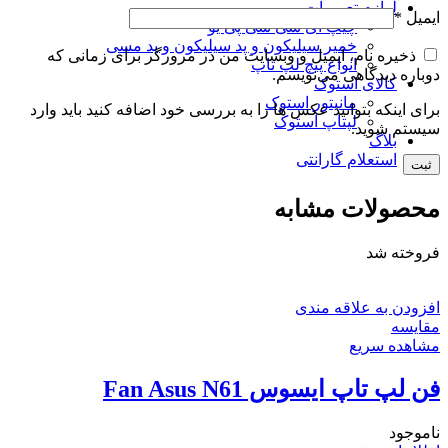
لوازم تعمیرات
ایمیل
*
چیپ آی سی سی پی یو
خمیر سیلیکون و پد سیلیکون و پد مسی
ذخیره نام، ایمیل و وبسایت من در مرورگر برای زمانی که
انواع پیچ لپ تاپ
دوباره دیدگاهی می‌نویسم.
کالای استوک
مانیتور استوک
برای اینکه بتوانید عکس ها را به بررسی خود اضافه کنید باید وارد
لپتاپ استوک
سیستم شوید.
بلاگ
استعلام گارانتی
محصولات مشابه
فروخته شد
افزودن به علاقه مندی
مقایسه
مشاهده سریع
فن لپ تاپ ایسوس Fan Asus N61
ناموجود