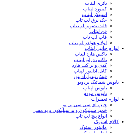
باتری لپتاپ
کیبورد لپتاپ
اسپیکر لپتاپ
جک برق لپ تاپ
فلت تصویر لپ تاپ
فن لپتاپ
قاب لپ تاپ
لولا و هولدر لپ تاپ
لوازم جانبی لپتاپ
باکس هارد لپتاپ
باکس درایو لپتاپ
کدی و براکت هارد
کابل اداپتور لپتاپ
فیش تبدیل آداپتور
بایوس شماتیک بردویو
بایوس لپتاپ
بایوس مودم
لوازم تعمیرات
چیپ آی سی سی پی یو
خمیر سیلیکون و پد سیلیکون و پد مسی
انواع پیچ لپ تاپ
کالای استوک
مانیتور استوک
لپتاپ استوک