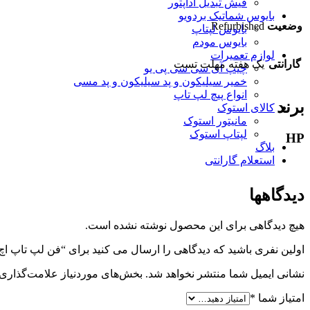
فیش تبدیل آداپتور
بایوس شماتیک بردویو
وضعیت
Refurbished
بایوس لپتاپ
بایوس مودم
لوازم تعمیرات
گارانتی
یک هفته مهلت تست
چیپ آی سی سی پی یو
خمیر سیلیکون و پد سیلیکون و پد مسی
انواع پیچ لپ تاپ
برند
کالای استوک
مانیتور استوک
لپتاپ استوک
HP
بلاگ
استعلام گارانتی
دیدگاهها
هیچ دیدگاهی برای این محصول نوشته نشده است.
اولین نفری باشید که دیدگاهی را ارسال می کنید برای “فن لپ تاپ اچ پی book 4530S
نشانی ایمیل شما منتشر نخواهد شد.
بخش‌های موردنیاز علامت‌گذاری 
امتیاز شما
*