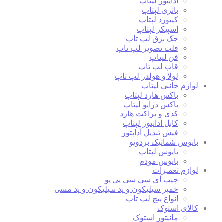
آداپتور لپتاپ
باتری لپتاپ
کیبورد لپتاپ
اسپیکر لپتاپ
جک برق لپ تاپ
فلت تصویر لپ تاپ
فن لپتاپ
قاب لپ تاپ
لولا و هولدر لپ تاپ
لوازم جانبی لپتاپ
باکس هارد لپتاپ
باکس درایو لپتاپ
کدی و براکت هارد
کابل اداپتور لپتاپ
فیش تبدیل آداپتور
بایوس شماتیک بردویو
بایوس لپتاپ
بایوس مودم
لوازم تعمیرات
چیپ آی سی سی پی یو
خمیر سیلیکون و پد سیلیکون و پد مسی
انواع پیچ لپ تاپ
کالای استوک
مانیتور استوک