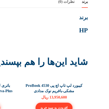
برند
نظرات (0)
برند
HP
شاید این‌ها را هم بپسن
کیبورد لپ تاپ اچ پی ProBook 4530
مشکی-بافریم نوک مدادی
6Cell Tiva-Plus 
13,950,600
ریال
افزودن به سبد خرید