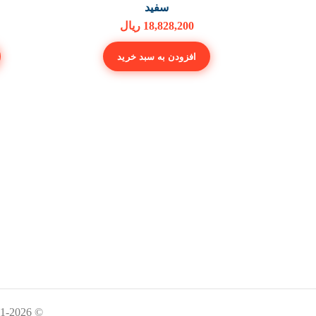
سفید
18,828,200
ریال
افزودن به سبد خرید
© 2011-2026 • فروشگاه آنلاین تیوادیجی • Theme designed and coded by