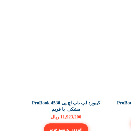
کیبورد لپ تاپ اچ پی ProBook 4530
مشکی- با فریم
11,923,200
ریال
افزودن به سبد خرید