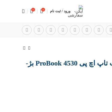
0
0
ورود / ثبت نام
قاب کنار کیبورد لپ تاپ اچ پی ProBook 4530 بژ-