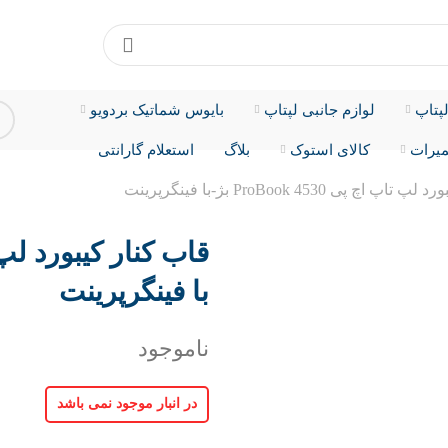
پتاپ
لوازم جانبی لپتاپ
بایوس شماتیک بردویو
میرات
کالای استوک
بلاگ
استعلام گارانتی
اچ پی ProBook 4530 بژ-با فینگرپرینت
با فینگرپرینت
ناموجود
در انبار موجود نمی باشد