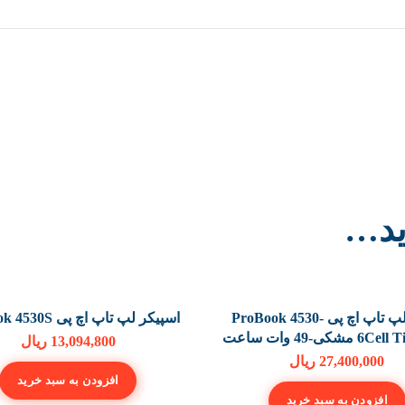
دید…
باتری لپ تاپ اچ پی ProBook 4530-
اسپیکر لپ تاپ اچ پی ProBook 4530S
مشکی-49 وات ساعت
13,094,800
ریال
27,400,000
ریال
افزودن به سبد خرید
افزودن به سبد خرید