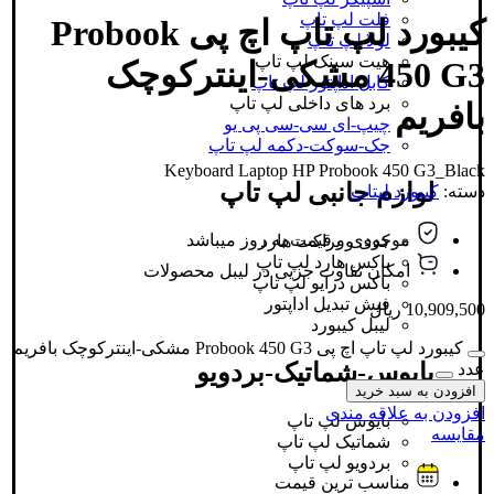
فلت لپ تاپ
کیبورد لپ تاپ اچ پی Probook
لولا لپ تاپ
هیت سینک لپ تاپ
450 G3 مشکی-اینترکوچک
کابل اداپتور لپ تاپ
برد های داخلی لپ تاپ
بافریم
چیپ-ای سی-سی پی یو
جک-سوکت-دکمه لپ تاپ
Keyboard Laptop HP Probook 450 G3_Black
لوازم جانبی لپ تاپ
دسته:
کیبورد لپتاپ
موجودی و قیمت به روز میباشد
کدی و براکت هارد
باکس هارد لپ تاپ
امکان تفاوت جزیی در لیبل محصولات
باکس درایو لپ تاپ
فیش تبدیل اداپتور
10,909,500
ریال
لیبل کیبورد
کیبورد لپ تاپ اچ پی Probook 450 G3 مشکی-اینترکوچک بافریم
بایوس-شماتیک-بردویو
عدد
افزودن به سبد خرید
افزودن به علاقه مندی
بایوس لپ تاپ
مقایسه
شماتیک لپ تاپ
بردویو لپ تاپ
مناسب ترین قیمت