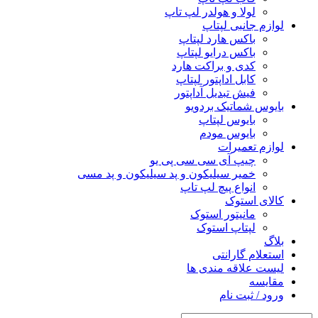
لولا و هولدر لپ تاپ
لوازم جانبی لپتاپ
باکس هارد لپتاپ
باکس درایو لپتاپ
کدی و براکت هارد
کابل اداپتور لپتاپ
فیش تبدیل آداپتور
بایوس شماتیک بردویو
بایوس لپتاپ
بایوس مودم
لوازم تعمیرات
چیپ آی سی سی پی یو
خمیر سیلیکون و پد سیلیکون و پد مسی
انواع پیچ لپ تاپ
کالای استوک
مانیتور استوک
لپتاپ استوک
بلاگ
استعلام گارانتی
لیست علاقه مندی ها
مقایسه
ورود / ثبت نام