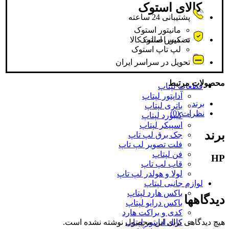
کالای استوک
پشتیبانی 24 ساعته
مانیتور استوک
کیس استوک
تضمین اصالت کالا
لپ تاپ استوک
تحویل در سراسر ایران
محصولات مرتبط
قطعات لپتاپ
آداپتور لپتاپ
برند
باتری لپتاپ
نظرات (0)
کیبورد لپتاپ
اسپیکر لپتاپ
برند
جک برق لپ تاپ
فلت تصویر لپ تاپ
فن لپتاپ
HP
قاب لپ تاپ
لولا و هولدر لپ تاپ
لوازم جانبی لپتاپ
باکس هارد لپتاپ
دیدگاهها
باکس درایو لپتاپ
کدی و براکت هارد
کابل اداپتور لپتاپ
هیچ دیدگاهی برای این محصول نوشته نشده است.