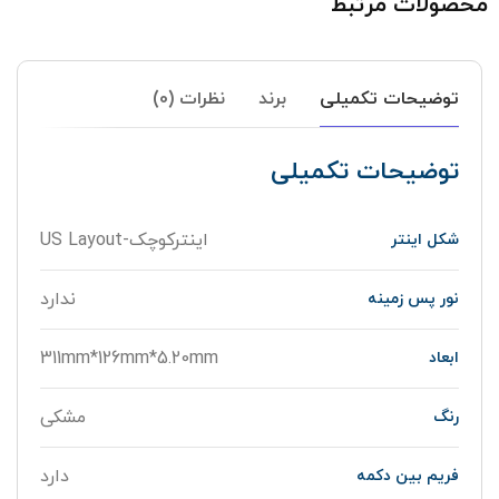
محصولات مرتبط
توضیحات تکمیلی
برند
نظرات (0)
توضیحات تکمیلی
اینترکوچک-US Layout
شکل اینتر
ندارد
نور پس زمینه
311mm*126mm*5.20mm
ابعاد
مشکی
رنگ
دارد
فریم بین دکمه